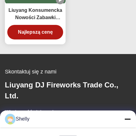
Liuyang Konsumencka
Nowości Zabawki
Fajerwerki Flaga
pochodnia Na festiwale
Najlepszą cenę
/ święta
Skontaktuj się z nami
Liuyang DJ Fireworks Trade Co.,
Ltd.
Wiadomość elektroniczna
Shelly
shelly@lydajigroup.com