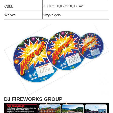
0.091
CBM:
m3 0,06 m
3 0,058 m
³
Wpływ:
Krzyknięcia.
DJ FIREWORKS GROUP