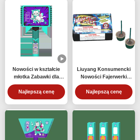
Nowości w kształcie
Liuyang Konsumencki
młotka Zabawki dla
Nowości Fajerwerki
konsumentów
Zabawki Błyskawica Dla
Fajerwerki Uroczystości
Najlepszą cenę
Ślubów Święto Nowego
Najlepszą cenę
Chińska fabryka
Roku