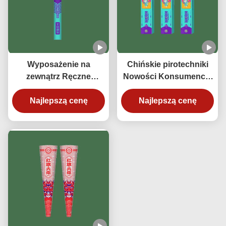
Wyposażenie na
Chińskie pirotechniki
zewnątrz Ręczne
Nowości Konsumencki
Produkty dla
fajerwerki Błękitna Flara
konsumentów Nowości
Najlepszą cenę
Efekty Złotej Fontany
Najlepszą cenę
Fajerwerki Zabawki
Dragon Prince na
festiwal